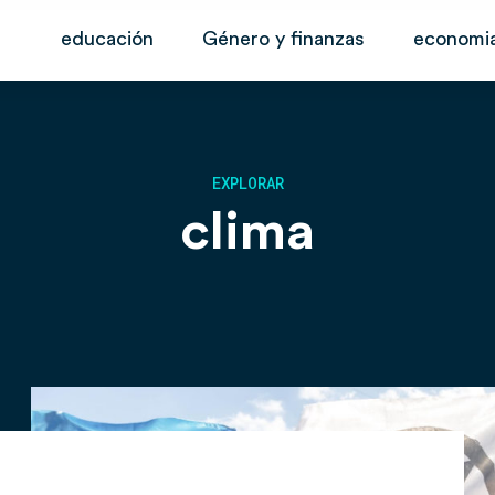
educación
Género y finanzas
economia
EXPLORAR
clima