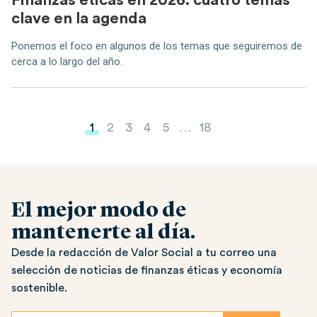
Finanzas éticas en 2026: cuatro temas
clave en la agenda
Ponemos el foco en algunos de los temas que seguiremos de
cerca a lo largo del año.
Paginación de entradas
1
2
3
4
5
…
18
El mejor modo de
mantenerte al día.
Desde la redacción de Valor Social a tu correo una
selección de noticias de finanzas éticas y economía
sostenible.