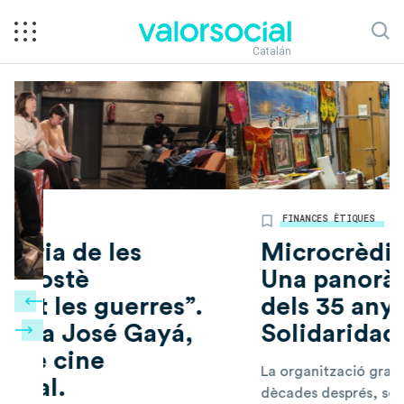
Catalán
FINANCES ÈTIQUES
29 OCTUBRE 2019
Microcrèdits a Espanya.
Una panoràmica arrel
”.
dels 35 anys del Fondo de
,
Solidaridad
La organització granadina, més de tres
dècades després, segueix amb el propòsit