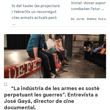
inicial: donar suport a projectes que
ctarà
combaten l’atur ...
gut
erò
De
Jordi Ibáñez Pulido
“La indústria de les armes es sostè
perpetuant les guerres”. Entrevista a
José Gayá, director de cine
documental.