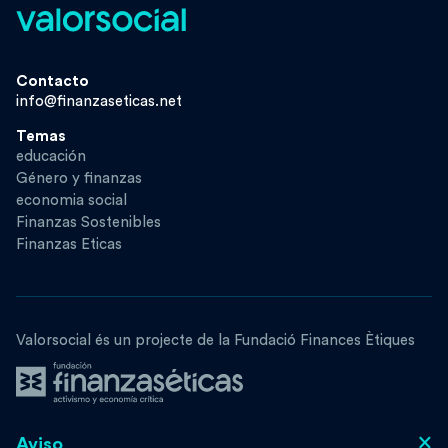
Contacto
info@finanzaseticas.net
Temas
educación
Género y finanzas
economia social
Finanzas Sostenibles
Finanzas Eticas
Valorsocial és un projecte de la Fundació Finances Ètiques
×
Aviso
Segueix-nos