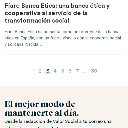
Fiare Banca Etica: una banca ética y
cooperativa al servicio de la
transformación social
Fiare Banca Etica se presenta como un referente de la banca
ética en España, con un fuerte vínculo con la economía social
y solidaria. Nacida ...
Paginación de entradas
1
2
3
4
5
6
7
…
30
El mejor modo de
mantenerte al día.
Desde la redacción de Valor Social a tu correo una