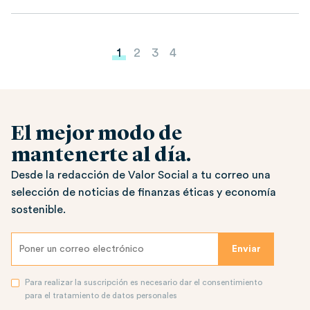
Paginación de entradas
1
2
3
4
El mejor modo de
mantenerte al día.
Desde la redacción de Valor Social a tu correo una
selección de noticias de finanzas éticas y economía
sostenible.
Para realizar la suscripción es necesario dar el consentimiento
para el tratamiento de datos personales