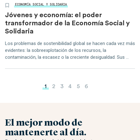
ECONOMÍA SOCIAL Y SOLIDARIA
Jóvenes y economía: el poder
transformador de la Economía Social y
Solidaria
Los problemas de sostenibilidad global se hacen cada vez más
evidentes: la sobreexplotación de los recursos, la
contaminación, la escasez o la creciente desigualdad. Sus ...
Paginación de entradas
1
2
3
4
5
6
El mejor modo de
mantenerte al día.