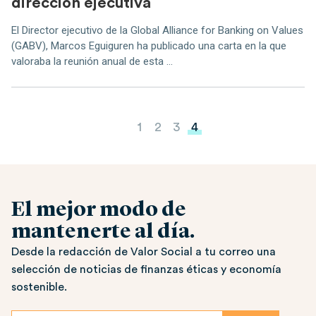
dirección ejecutiva
El Director ejecutivo de la Global Alliance for Banking on Values
(GABV), Marcos Eguiguren ha publicado una carta en la que
valoraba la reunión anual de esta ...
Paginación de entradas
1
2
3
4
El mejor modo de
mantenerte al día.
Desde la redacción de Valor Social a tu correo una
selección de noticias de finanzas éticas y economía
sostenible.