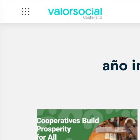
Castellano
año i