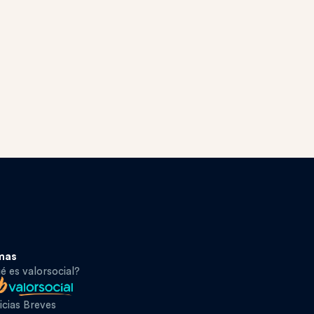
mas
é es valorsocial?
icias Breves