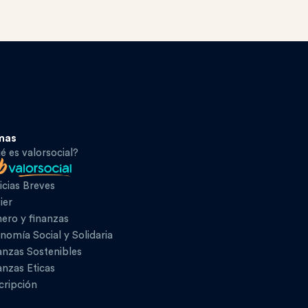
mas
é es valorsocial?
icias Breves
ier
ero y finanzas
nomía Social y Solidaria
anzas Sostenibles
anzas Eticas
cripción