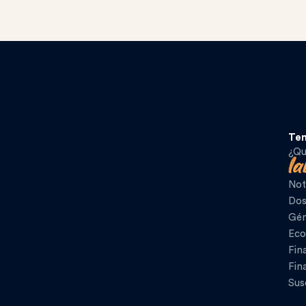
Te
¿Qu
Not
Dos
Gén
Eco
Fin
Fin
Sus