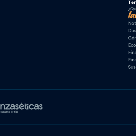
Te
¿Qu
Not
Dos
Gén
Eco
Fin
Fin
Sus