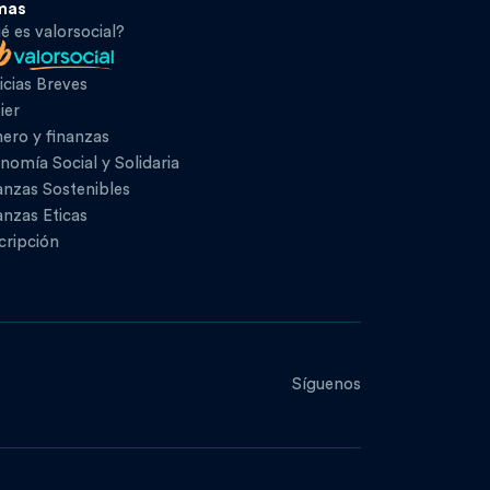
mas
é es valorsocial?
icias Breves
ier
ero y finanzas
nomía Social y Solidaria
anzas Sostenibles
anzas Eticas
cripción
Síguenos