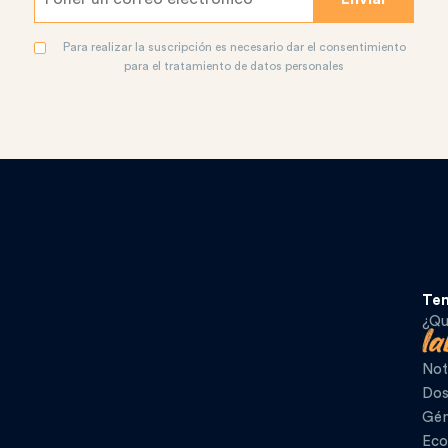
Para realizar la suscripción es necesario dar el consentimiento
para el tratamiento de datos personales
Te
¿Qu
Not
Dos
Gén
Eco