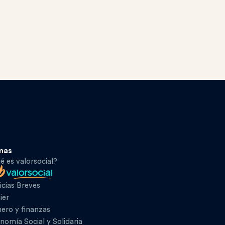
mas
é es valorsocial?
icias Breves
ier
ero y finanzas
nomía Social y Solidaria