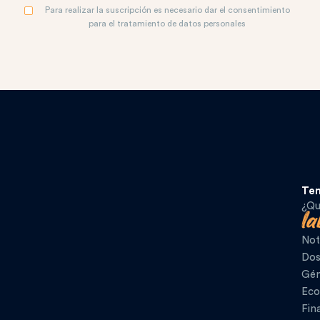
Para realizar la suscripción es necesario dar el consentimiento
para el tratamiento de datos personales
Te
¿Qu
Not
Dos
Gén
Eco
Fin