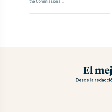
the Commission’s ...
El me
Desde la redacció