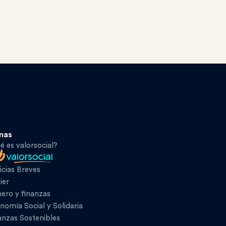
mas
é es valorsocial?
icias Breves
ier
ero y finanzas
nomía Social y Solidaria
anzas Sostenibles