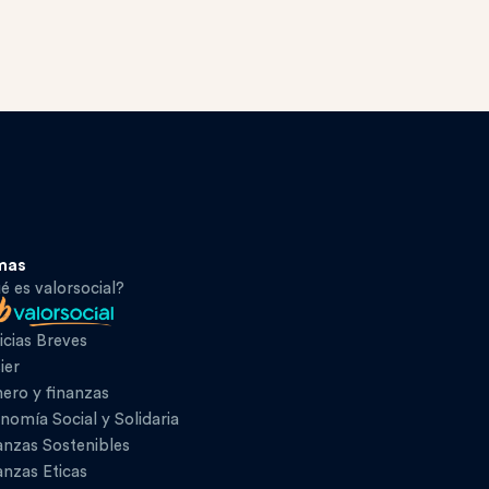
mas
é es valorsocial?
icias Breves
ier
ero y finanzas
nomía Social y Solidaria
anzas Sostenibles
anzas Eticas