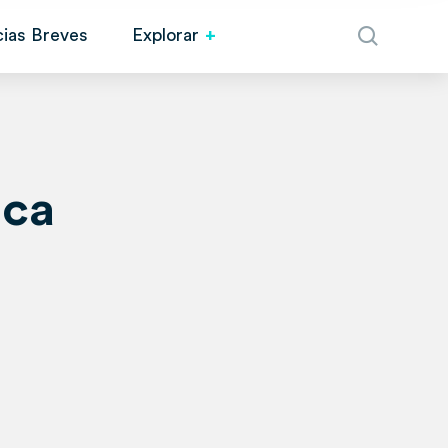
cias Breves
Explorar
ica