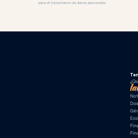
para el tratamiento de datos personales
Te
¿Qu
Not
Dos
Gén
Eco
Fin
Fin