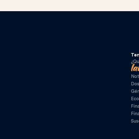
Te
¿Qu
Not
Dos
Gén
Eco
Fin
Fin
Sus