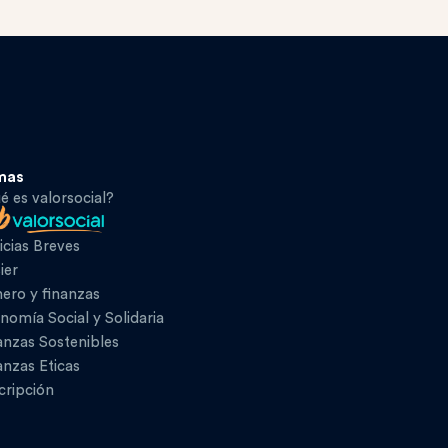
mas
é es valorsocial?
icias Breves
ier
ero y finanzas
nomía Social y Solidaria
anzas Sostenibles
anzas Eticas
cripción