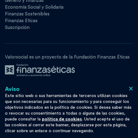
Género y finanzas
Economía Social y Solidaria
Finanzas Sostenibles
Finanzas Eticas
Suscripción
Valorsocial es un proyecto de la Fundación Finanzas Éticas
×
Aviso
Síguenos
Este sitio web o sus herramientas de terceros utilizan cookies
que son necesarias para su funcionamiento y para conseguir los
objetivos indicados en la política de cookies. Si desea saber más
o revocar su consentimiento a todas o alguna de las cookies,
puede consultar la
política de cookies
. Usted acepta el uso de
Esta obra se distribuye bajo licencia
Moze
las cookies al cerrar este banner, desplazarse por esta página,
Privacy
Cookie Policy
clicar sobre un enlace o continuar navegando.