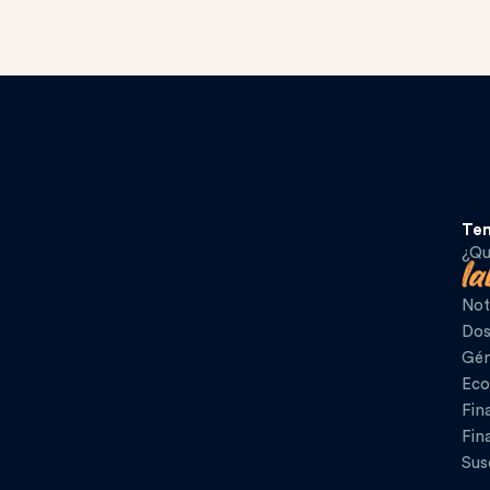
Te
¿Qu
Not
Dos
Gén
Eco
Fin
Fin
Sus