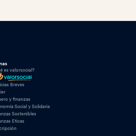
mas
é es valorsocial?
icias Breves
ier
ero y finanzas
nomía Social y Solidaria
anzas Sostenibles
anzas Eticas
cripción