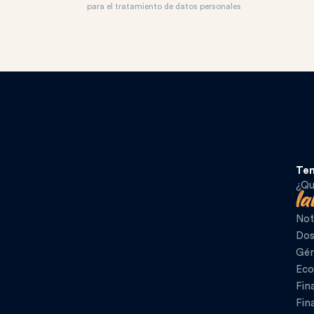
para el tratamiento de datos personales
Te
¿Qu
Not
Dos
Gén
Eco
Fin
Fin