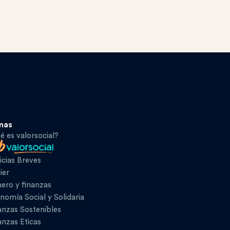
mas
é es valorsocial?
icias Breves
ier
ero y finanzas
nomía Social y Solidaria
anzas Sostenibles
anzas Eticas