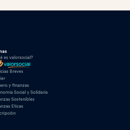
mas
é es valorsocial?
icias Breves
ier
ero y finanzas
nomía Social y Solidaria
anzas Sostenibles
anzas Eticas
cripción