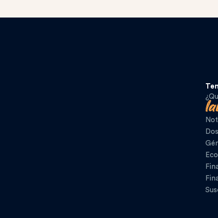
Te
¿Qu
Not
Dos
Gén
Eco
Fin
Fin
Sus