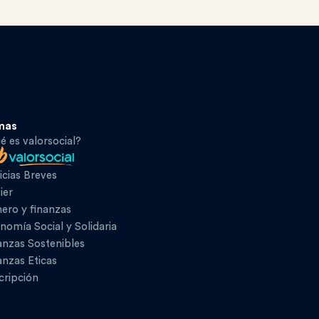
mas
é es valorsocial?
icias Breves
ier
ero y finanzas
nomía Social y Solidaria
anzas Sostenibles
anzas Eticas
cripción