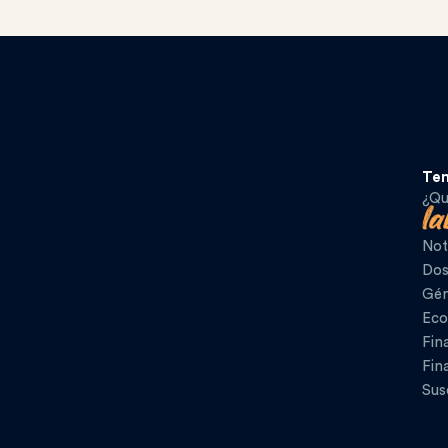
Te
¿Qu
Not
Dos
Gén
Eco
Fin
Fin
Sus