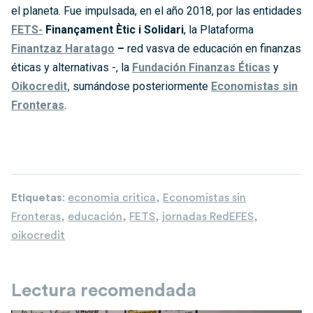
el planeta. Fue impulsada, en el año 2018, por las entidades
FETS-
Finançament Ètic i Solidari
, la Plataforma
Finantzaz Haratago
–
red vasva de educación en finanzas
éticas y alternativas -, la
Fundación Finanzas Éticas
y
Oikocredit,
sumándose posteriormente
Economistas sin
Fronteras
.
Etiquetas
:
economia critica
,
Economistas sin
Fronteras
,
educación
,
FETS
,
jornadas RedEFES
,
oikocredit
Lectura recomendada