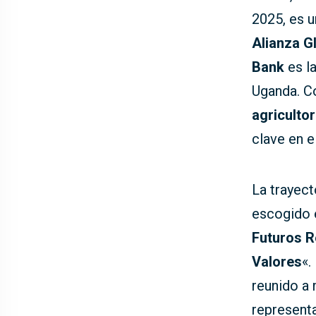
2025, es 
Alianza G
Bank
es la
Uganda. C
agriculto
clave en e
La trayect
escogido 
Futuros R
Valores
«.
reunido a
representa