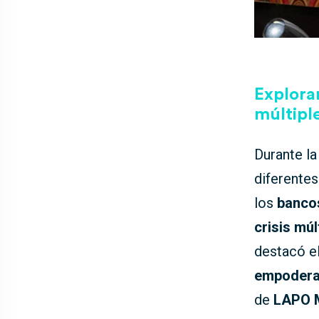
Exploran
múltipl
Durante la
diferente
los
banco
crisis múl
destacó el
empodera
de
LAPO M