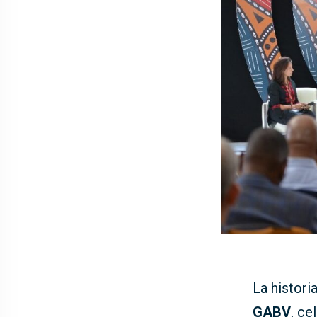
La histori
GABV
, ce