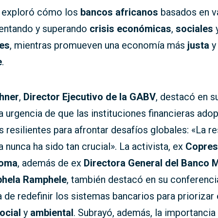
 exploró cómo los
bancos africanos
basados en v
rentando y superando
crisis económicas
,
sociales
es
, mientras promueven una economía más
justa
y
e
.
hner
,
Director Ejecutivo de la GABV
, destacó en s
la urgencia de que las instituciones financieras ado
s resilientes para afrontar desafíos globales: «La re
a nunca ha sido tan crucial». La activista, ex
Copres
Roma
, además de ex
Directora General del Banco 
hela Ramphele
, también destacó en su conferenci
a de redefinir los sistemas bancarios para priorizar 
ocial
y
ambiental
. Subrayó, además, la importancia 