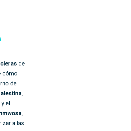
s
ncieras
de
re cómo
orno de
alestina
,
y el
ponmwosa
,
izar a las