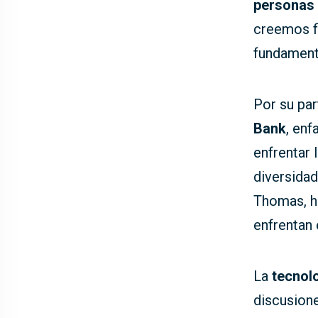
personas
creemos fi
fundament
Por su par
Bank
, enf
enfrentar 
diversida
Thomas, h
enfrentan
La
tecnol
discusion