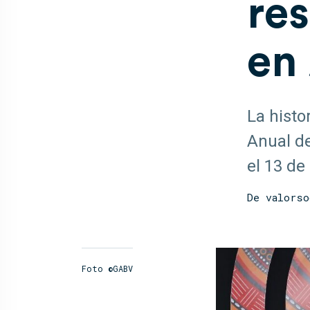
res
en 
La histo
Anual de
el 13 de
De
valorso
Foto ©GABV