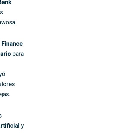
Bank
es
nmwosa.
 Finance
ario
para
yó
alores
jas.
s
rtificial
y