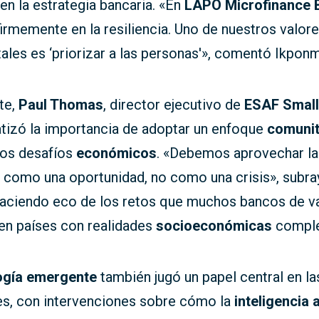
en la estrategia bancaria. «En
LAPO Microfinance 
rmemente en la resiliencia. Uno de nuestros valor
ales es ‘priorizar a las personas'», comentó Ikpo
te,
Paul Thomas
, director ejecutivo de
ESAF Small
atizó la importancia de adoptar un enfoque
comunit
los desafíos
económicos
. «Debemos aprovechar la
d como una oportunidad, no como una crisis», subra
aciendo eco de los retos que muchos bancos de v
 en países con realidades
socioeconómicas
comple
ogía emergente
también jugó un papel central en la
es, con intervenciones sobre cómo la
inteligencia a