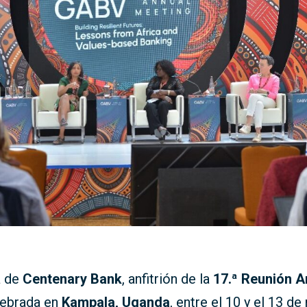
a de
Centenary Bank
, anfitrión de la
17.ª Reunión A
lebrada en
Kampala, Uganda
, entre el 10 y el 13 d