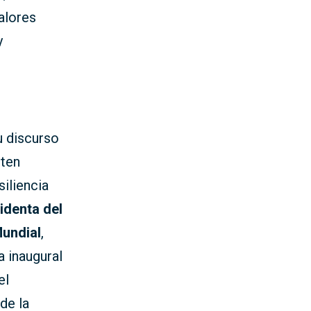
alores
y
u discurso
pten
siliencia
identa del
Mundial
,
a inaugural
el
de la