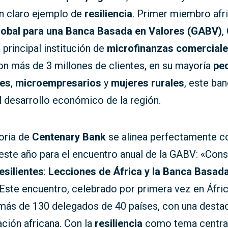
un claro ejemplo de
resiliencia
. Primer miembro afr
lobal para una Banca Basada en Valores (GABV)
,
 principal institución de
microfinanzas comercial
on más de 3 millones de clientes, en su mayoría
pe
res
,
microempresarios
y
mujeres rurales
, este ba
l desarrollo económico de la región.
oria de
Centenary Bank
se alinea perfectamente c
este año para el encuentro anual de la GABV: «Con
esilientes
:
Lecciones de África y la Banca Basad
 Este encuentro, celebrado por primera vez en Áfric
 más de 130 delegados de 40 países, con una desta
ción africana. Con la
resiliencia
como tema central