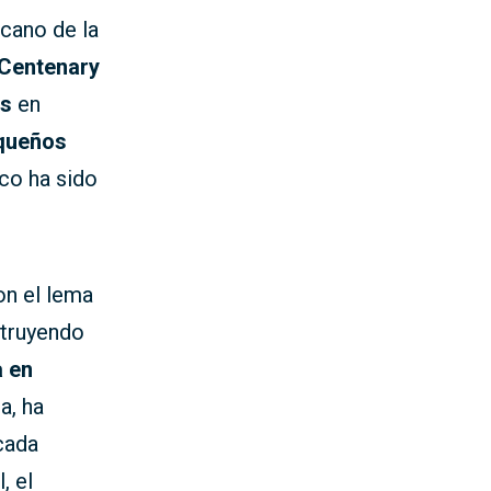
icano de la
Centenary
es
en
queños
nco ha sido
on el lema
struyendo
a en
a, ha
cada
, el