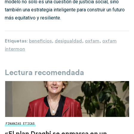
modelo no solo es una cuestión de justicia social, sino
también una estrategia inteligente para construir un futuro
más equitativo y resiliente.
Etiquetas
:
beneficios
,
desigualdad
,
oxfam
,
oxfam
intermon
Lectura recomendada
FINANZAS ETICAS
«El plan Draghi se enmarca en un