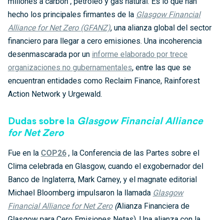
millones a carbón , petróleo y gas natural. Es lo que han
hecho los principales firmantes de la
Glasgow Financial
Alliance for Net Zero (GFANZ)
, una alianza global del sector
financiero para llegar a cero emisiones. Una incoherencia
desenmascarada por un
informe elaborado por trece
organizaciones no gubernamentales
, entre las que se
encuentran entidades como Reclaim Finance, Rainforest
Action Network y Urgewald.
Dudas sobre la
Glasgow Financial Alliance
for Net Zero
Fue en la
COP26
, la Conferencia de las Partes sobre el
Clima celebrada en Glasgow, cuando el exgobernador del
Banco de Inglaterra, Mark Carney, y el magnate editorial
Michael Bloomberg impulsaron la llamada
Glasgow
Financial Alliance for Net Zero
(
Alianza Financiera de
Glasgow para Cero Emisiones Netas). Una alianza con la