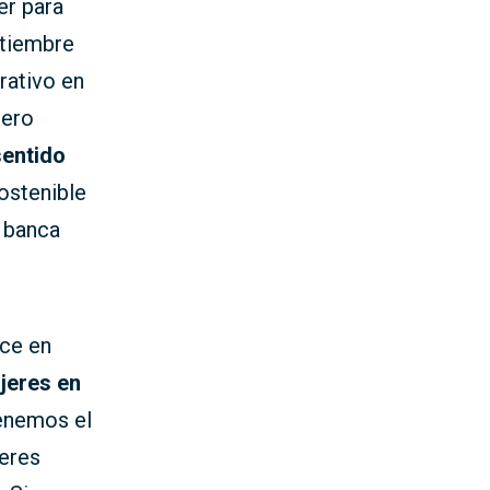
er para
tiembre
rativo en
iero
sentido
ostenible
 banca
ece en
jeres en
tenemos el
jeres