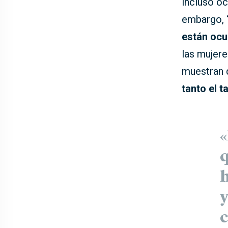
incluso oc
embargo,
están ocu
las mujer
muestran q
tanto el t
«
q
h
y
c