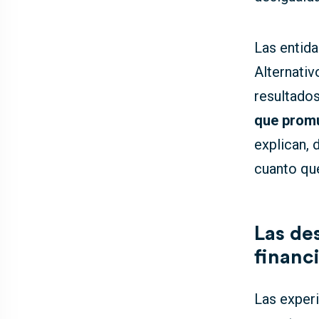
Las entid
Alternati
resultado
que promu
explican, 
cuanto que
Las de
financ
Las experi