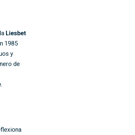
lla
Liesbet
en 1985
uos y
inero de
.
eflexiona