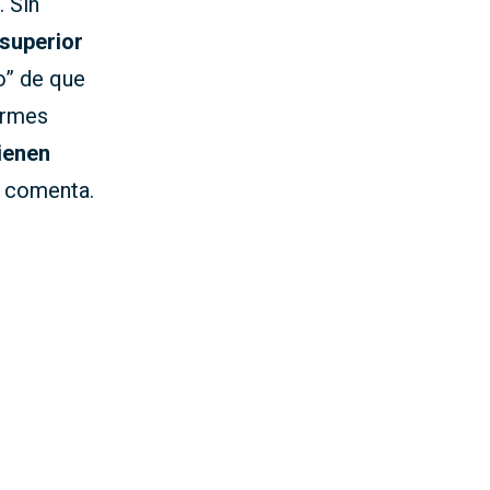
. Sin
 superior
o” de que
ormes
ienen
, comenta.