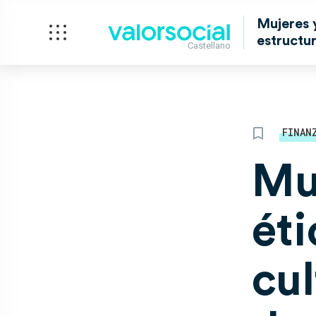
Mujeres y
estructur
Castellano
FINAN
Mu
ét
cul