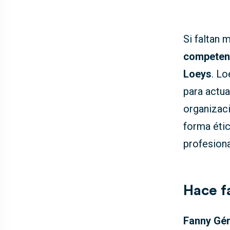
Si faltan 
competent
Loeys
. Lo
para actua
organizaci
forma étic
profesiona
Hace f
Fanny Gé