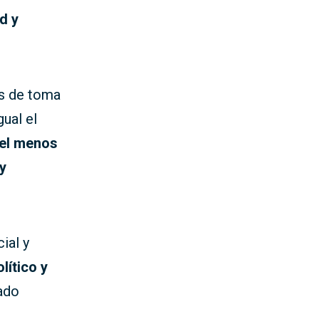
d y
os de toma
ual el
 el menos
y
ial y
lítico y
ado