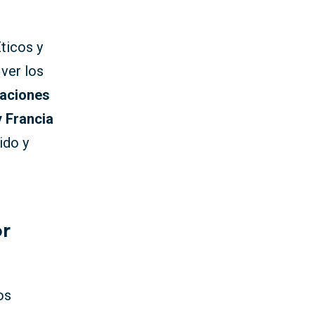
ticos y
ver los
zaciones
y Francia
ido y
or
os