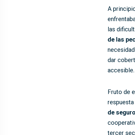
A principi
enfrentaba
las dificul
de las pe
necesidad
dar cobert
accesible.
Fruto de e
respuesta 
de segur
cooperati
tercer sec