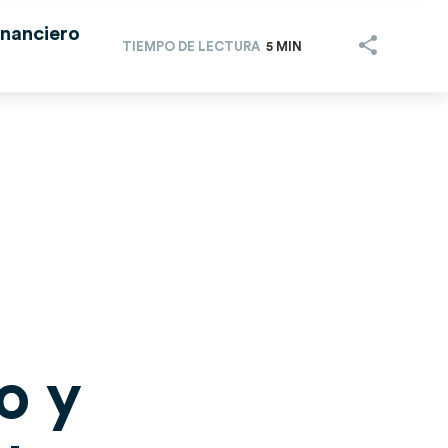
inanciero
TIEMPO DE LECTURA
5 MIN
o y