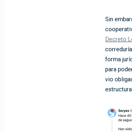
Sin embar
cooperativ
Decreto L
correduría
forma jurí
para poder
vio oblig
estructura