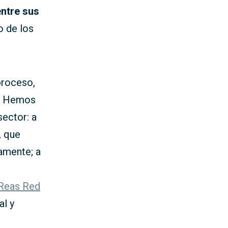
entre sus
o de los
proceso,
r. Hemos
sector: a
, que
vamente; a
Reas Red
al y