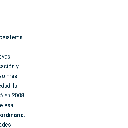
cosistema
uevas
cación y
aso más
edad: la
ió en 2008
te esa
ordinaria
.
dades