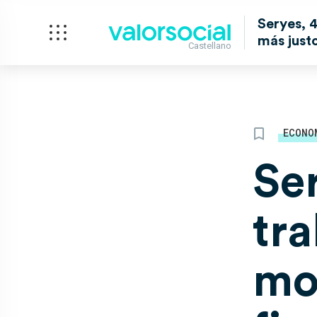
Seryes, 
más just
Castellano
ECONO
Se
tr
mo