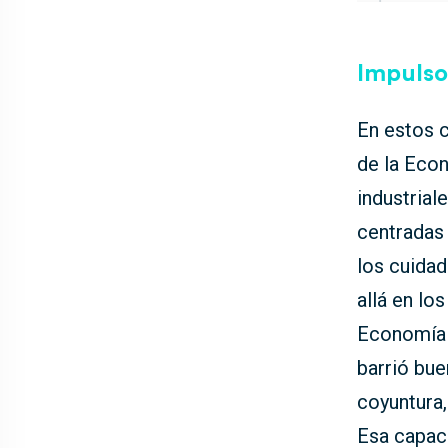
Impulso
En estos 
de la Eco
industrial
centradas 
los cuida
allá en lo
Economía S
barrió bue
coyuntura
Esa capaci