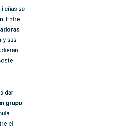
rileñas se
n. Entre
radoras
o
y sus
udieran
coste
a dar
en grupo
mula
re el