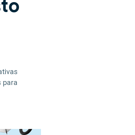
sto
ativas
s para