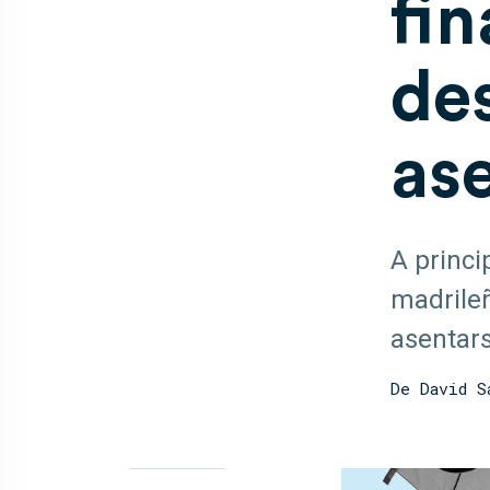
fin
des
as
A princi
madrileñ
asentars
De David S