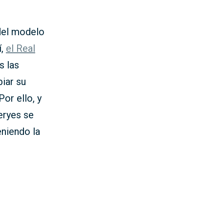
del modelo
í,
el Real
s las
biar su
or ello, y
eryes se
niendo la