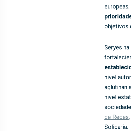
europeas, 
prioridad
objetivos 
Seryes ha
fortalecie
estableci
nivel aut
aglutinan 
nivel est
sociedades
de Redes
Solidaria.