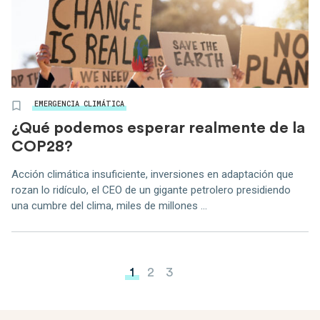
EMERGENCIA CLIMÁTICA
¿Qué podemos esperar realmente de la
COP28?
Acción climática insuficiente, inversiones en adaptación que
rozan lo ridículo, el CEO de un gigante petrolero presidiendo
una cumbre del clima, miles de millones ...
Paginación de entradas
1
2
3