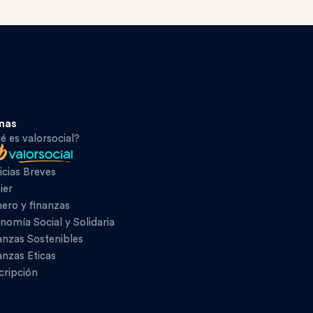
mas
é es valorsocial?
icias Breves
ier
ero y finanzas
nomía Social y Solidaria
anzas Sostenibles
anzas Eticas
cripción