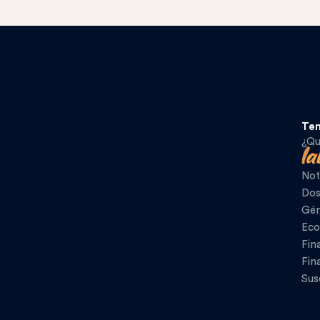
Te
¿Qu
Not
Dos
Gén
Eco
Fin
Fin
Sus