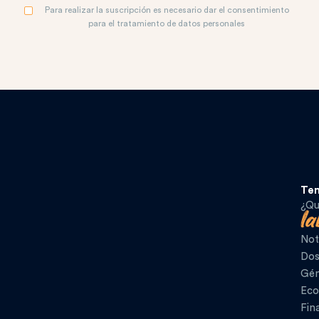
Para realizar la suscripción es necesario dar el consentimiento
para el tratamiento de datos personales
Te
¿Qu
Not
Dos
Gén
Eco
Fin