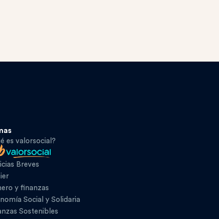
mas
é es valorsocial?
icias Breves
ier
ero y finanzas
nomía Social y Solidaria
anzas Sostenibles