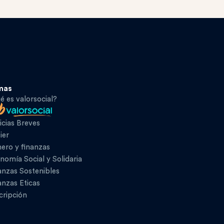
mas
é es valorsocial?
icias Breves
ier
ero y finanzas
nomía Social y Solidaria
anzas Sostenibles
anzas Eticas
cripción