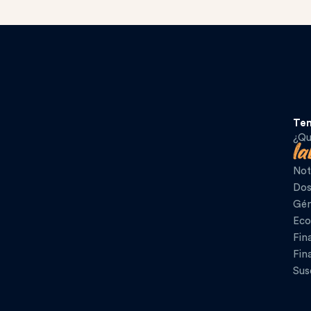
Te
¿Qu
Not
Dos
Gén
Eco
Fin
Fin
Sus