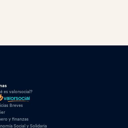
mas
é es valorsocial?
icias Breves
ier
ero y finanzas
nomía Social y Solidaria