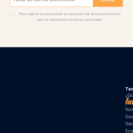
Para realizar la suscripción es necesario dar el consentimiento
para el tratamiento de datos personales
Te
¿Qu
Not
Dos
Gén
Eco