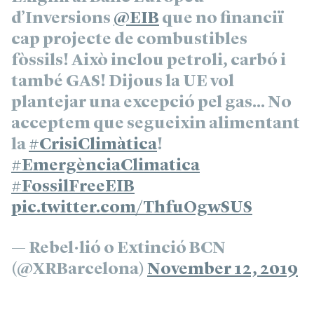
d’Inversions
@EIB
que no financiï
cap projecte de combustibles
fòssils! Això inclou petroli, carbó i
també GAS! Dijous la UE vol
plantejar una excepció pel gas… No
acceptem que segueixin alimentant
la
#CrisiClimàtica
!
#EmergènciaClimatica
#FossilFreeEIB
pic.twitter.com/ThfuOgwSUS
— Rebel·lió o Extinció BCN
(@XRBarcelona)
November 12, 2019