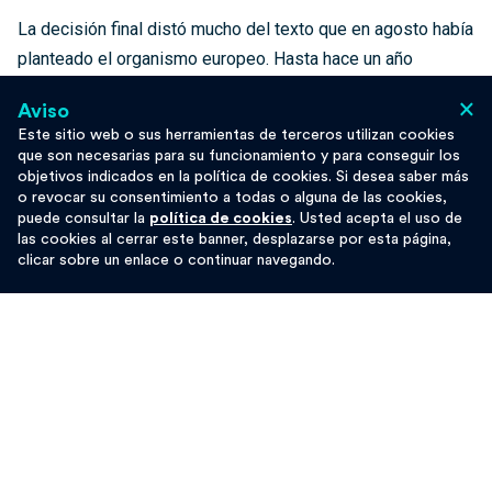
La decisión final distó mucho del texto que en agosto había
planteado el organismo europeo. Hasta hace un año
invertían 2000 billones de euros en este tipo de proyectos,
×
Aviso
y el planteamiento era dejar de hacerlo, pero finalmente la
Este sitio web o sus herramientas de terceros utilizan cookies
Comisión europea, a través de las presiones de Alemania e
que son necesarias para su funcionamiento y para conseguir los
Italia, consiguió modificar la propuesta. Así, el encuentro
objetivos indicados en la política de cookies. Si desea saber más
o revocar su consentimiento a todas o alguna de las cookies,
del 14 de noviembre, concluyó
dejar de invertir en
puede consultar la
política de cookies
. Usted acepta el uso de
combustibles fósiles a partir de 2021
, pero dejando la
las cookies al cerrar este banner, desplazarse por esta página,
clicar sobre un enlace o continuar navegando.
puerta abierta a que se invierta en gas, algo que la Agencia
Internacional de Energía (IEA) ya advirtió que es necesario
dejar de hacer.
Las principales emisoras de carbono
La desinversión en combustibles fósiles es uno de los
imperativos en esta próxima década, porque es una de las