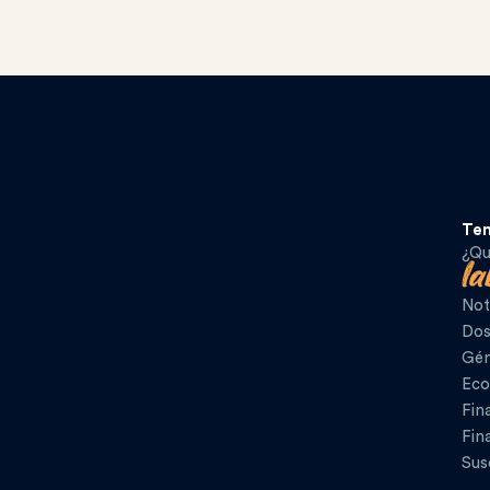
Te
¿Qu
Not
Dos
Gén
Eco
Fin
Fin
Sus