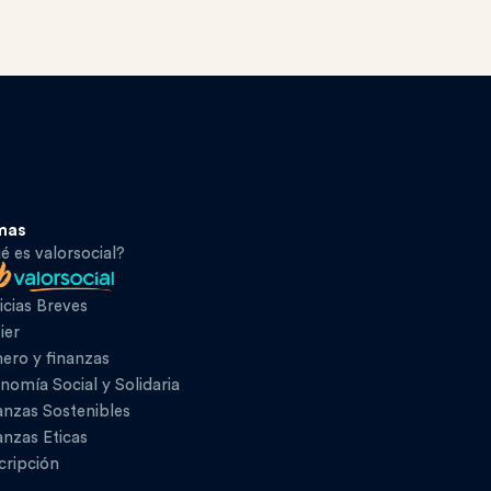
mas
é es valorsocial?
icias Breves
ier
ero y finanzas
nomía Social y Solidaria
anzas Sostenibles
anzas Eticas
cripción