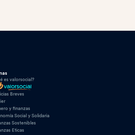
mas
é es valorsocial?
icias Breves
ier
ero y finanzas
nomía Social y Solidaria
anzas Sostenibles
anzas Eticas