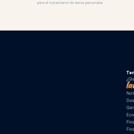
para el tratamiento de datos personales
Te
¿Qu
Not
Dos
Gén
Eco
Fin
Fin