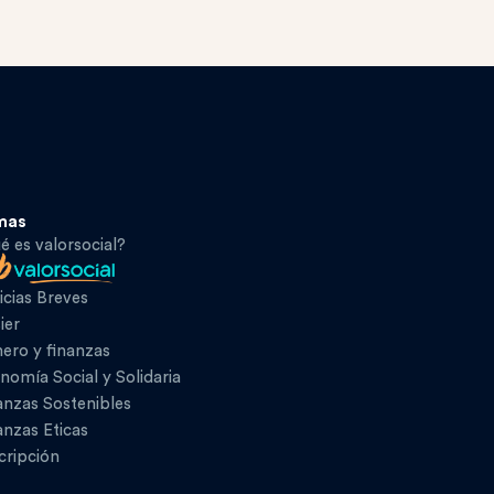
mas
é es valorsocial?
icias Breves
ier
ero y finanzas
nomía Social y Solidaria
anzas Sostenibles
anzas Eticas
cripción