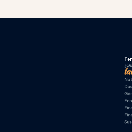
Te
¿Qu
Not
Dos
Gén
Eco
Fin
Fin
Sus