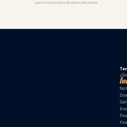
para el tratamiento de datos personales
Te
¿Qu
Not
Dos
Gén
Eco
Fin
Fin