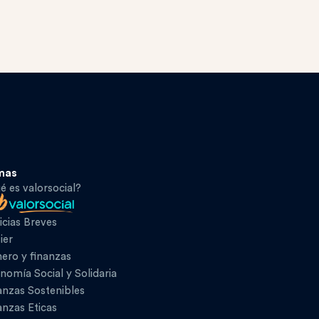
mas
é es valorsocial?
icias Breves
ier
ero y finanzas
nomía Social y Solidaria
anzas Sostenibles
anzas Eticas