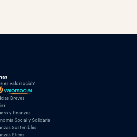
mas
é es valorsocial?
icias Breves
ier
ero y finanzas
nomía Social y Solidaria
anzas Sostenibles
anzas Eticas