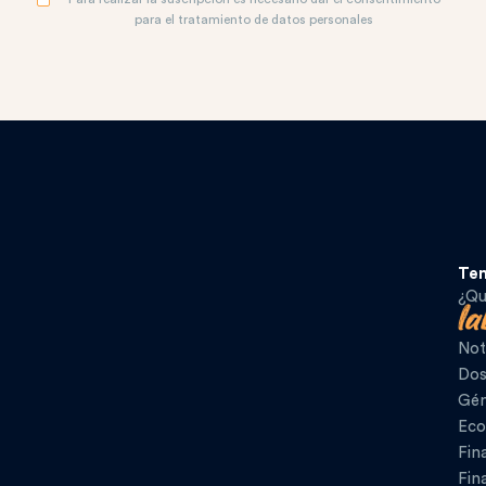
para el tratamiento de datos personales
Te
¿Qu
Not
Dos
Gén
Eco
Fin
Fin