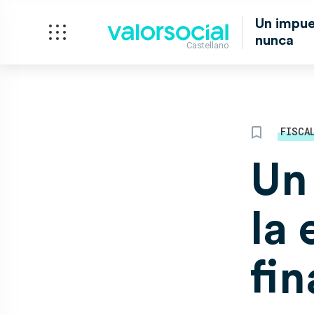
Un impue
nunca
Castellano
FISCA
Un
la
fi