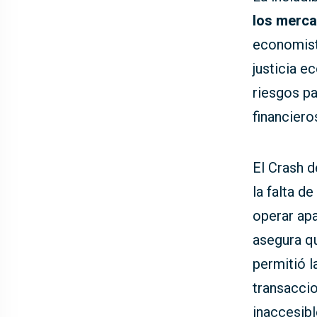
los merca
economist
justicia 
riesgos p
financier
El Crash d
la falta d
operar ap
asegura qu
permitió l
transaccio
inaccesibl