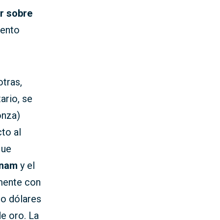
or sobre
iento
tras,
ario, se
onza)
to al
que
tnam
y el
mente con
do dólares
de oro. La