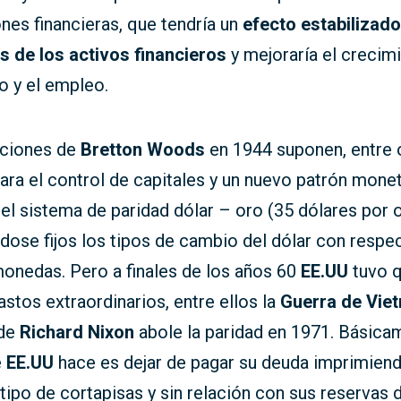
nes financieras, que tendría un
efecto estabilizad
s de los activos financieros
y mejoraría el crecim
 y el empleo.
aciones de
Bretton Woods
en 1944 suponen, entre o
ra el control de capitales y un nuevo patrón monet
el sistema de paridad dólar – oro (35 dólares por 
ose fijos los tipos de cambio del dólar con respec
onedas. Pero a finales de los años 60
EE.UU
tuvo 
astos extraordinarios, entre ellos la
Guerra de Vie
 de
Richard Nixon
abole la paridad en 1971. Básica
e
EE.UU
hace es dejar de pagar su deuda imprimien
 tipo de cortapisas y sin relación con sus reservas 