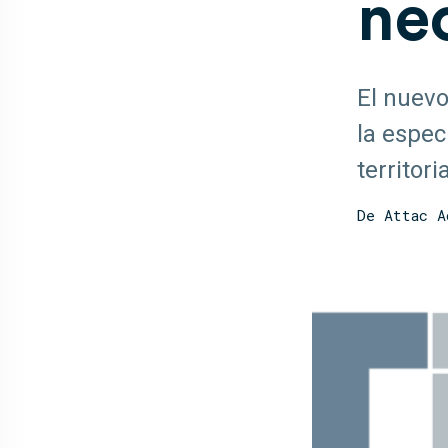
ne
El nuevo
la espec
territori
De Attac A