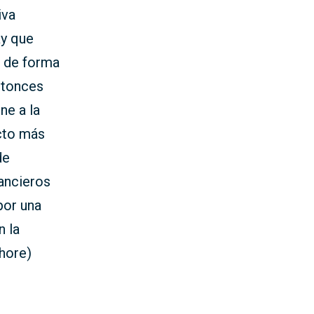
iva
ay que
r de forma
entonces
ne a la
ecto más
de
nancieros
por una
n la
hore)