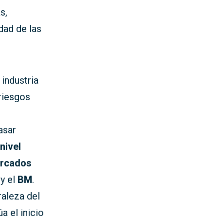
s,
dad de las
 industria
 riesgos
asar
nivel
mercados
y el
BM
.
raleza del
úa el inicio