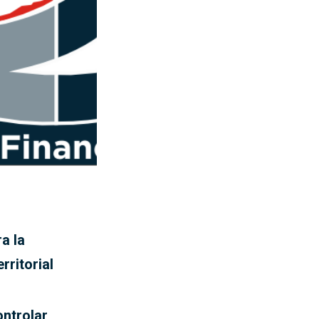
a la
rritorial
ontrolar