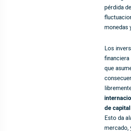
pérdida de
fluctuacio
monedas y
Los invers
financiera
que asume
consecuen
libremente
internacio
de capita
Esto da al
mercado, 