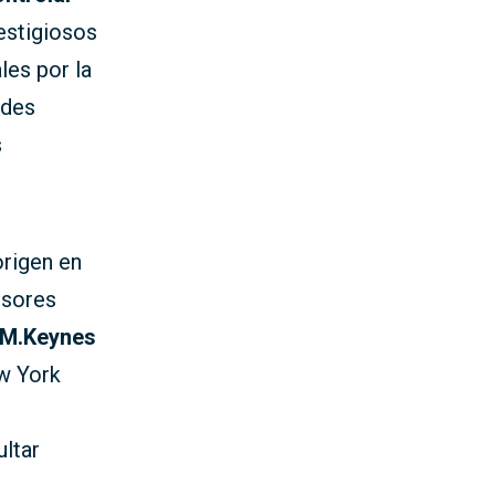
estigiosos
les por la
ndes
s
origen en
rsores
.M.Keynes
ew York
ultar