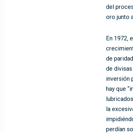
del proces
oro junto 
En 1972, 
crecimien
de parida
de divisas
inversión 
hay que “i
lubricados
la excesiv
impidiéndo
perdían s