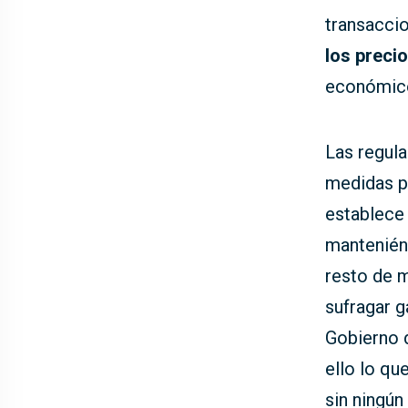
transaccio
los precio
económico
Las regul
medidas pa
establece 
manteniénd
resto de m
sufragar g
Gobierno
ello lo qu
sin ningún