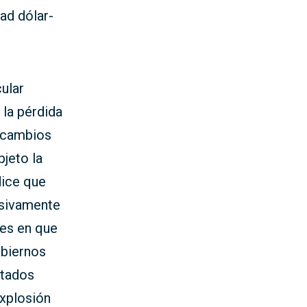
ad dólar-
cular
la pérdida
rcambios
bjeto la
dice que
esivamente
nes en que
obiernos
stados
explosión