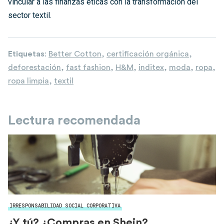
vincular a las finanzas éticas con la transformación del
sector textil.
Etiquetas
:
Better Cotton
,
certificación orgánica
,
deforestación
,
fast fashion
,
H&M
,
inditex
,
moda
,
ropa
,
ropa limpia
,
textil
Lectura recomendada
IRRESPONSABILIDAD SOCIAL CORPORATIVA
¿Y tú? ¿Compras en Shein?