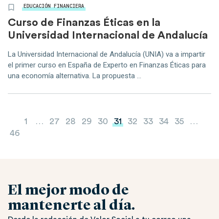
EDUCACIÓN FINANCIERA
Curso de Finanzas Éticas en la
Universidad Internacional de Andalucía
La Universidad Internacional de Andalucía (UNIA) va a impartir
el primer curso en España de Experto en Finanzas Éticas para
una economía alternativa. La propuesta ...
Paginación de entradas
1
…
27
28
29
30
31
32
33
34
35
…
46
El mejor modo de
mantenerte al día.