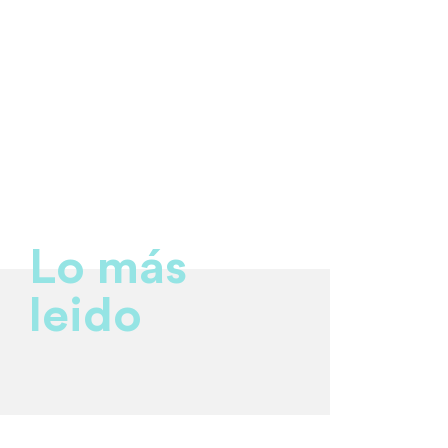
Lo más
leido