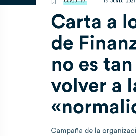
COVID-19
18 JUNIO 2021
Carta a l
de Finanz
no es tan
volver a l
«normali
Campaña de la organizac