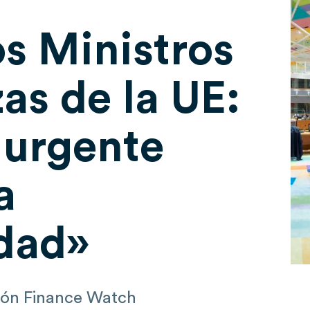
os Ministros
as de la UE:
 urgente
a
dad»
ión Finance Watch