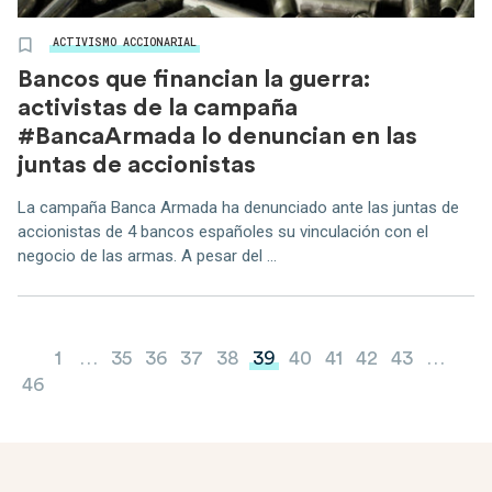
ACTIVISMO ACCIONARIAL
Bancos que financian la guerra:
activistas de la campaña
#BancaArmada lo denuncian en las
juntas de accionistas
La campaña Banca Armada ha denunciado ante las juntas de
accionistas de 4 bancos españoles su vinculación con el
negocio de las armas. A pesar del ...
Paginación de entradas
1
…
35
36
37
38
39
40
41
42
43
…
46