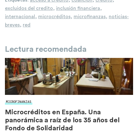
Etiquetas
:
acceso a crédito
,
coalición
,
crédito
,
excluidos del credito
,
inclusión financiera
,
internacional
,
microcréditos
,
microfinanzas
,
noticias-
breves
,
red
Lectura recomendada
MICROFINANZAS
Microcréditos en España. Una
panorámica a raíz de los 35 años del
Fondo de Solidaridad