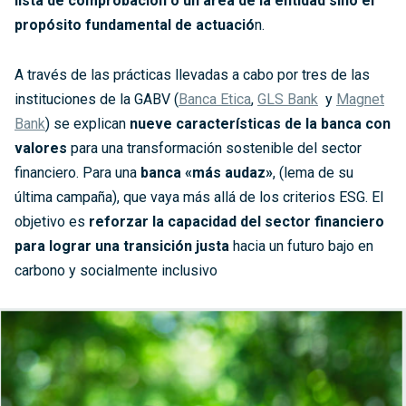
lista de comprobación o un área de la entidad sino el
propósito fundamental de actuació
n.
A través de las prácticas llevadas a cabo por tres de las
instituciones de la GABV (
Banca Etica
,
GLS Bank
y
Magnet
Bank
) se explican
nueve características de la banca con
valores
para una transformación sostenible del sector
financiero. Para una
banca «más audaz»
, (lema de su
última campaña), que vaya más allá de los criterios ESG. El
objetivo es
reforzar la capacidad del sector financiero
para lograr una transición justa
hacia un futuro bajo en
carbono y socialmente inclusivo