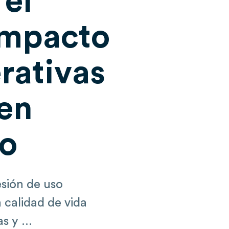
 el
impacto
rativas
 en
so
esión de uso
 calidad de vida
s y ...