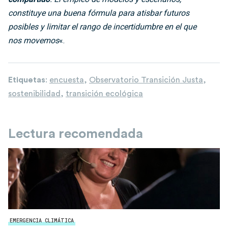
constituye una buena fórmula para atisbar futuros
posibles y limitar el rango de incertidumbre en el que
nos movemos
«.
Etiquetas
:
encuesta
,
Observatorio Transición Justa
,
sostenibilidad
,
transición ecológica
Lectura recomendada
EMERGENCIA CLIMÁTICA