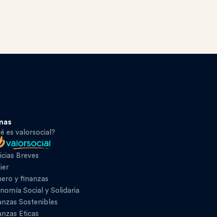
mas
é es valorsocial?
icias Breves
ier
ero y finanzas
nomía Social y Solidaria
anzas Sostenibles
anzas Eticas