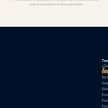
para el tratamiento de datos personales
Te
¿Qu
Not
Dos
Gén
Eco
Fin
Fin