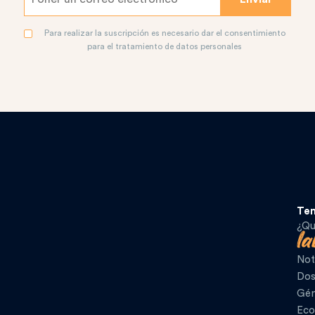
Para realizar la suscripción es necesario dar el consentimiento
para el tratamiento de datos personales
Te
¿Qu
Not
Dos
Gén
Eco