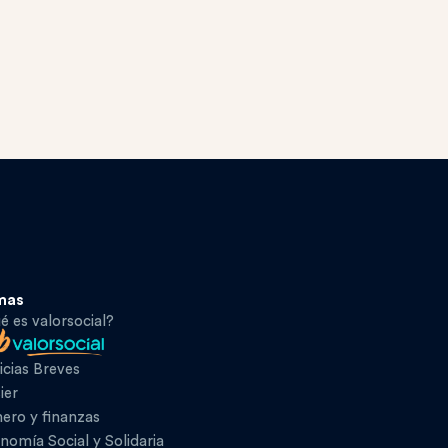
mas
é es valorsocial?
icias Breves
ier
ero y finanzas
nomía Social y Solidaria