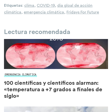
Etiquetas
:
clima
,
COVID-19
,
dia gloal de acción
climática
,
emergencia climática
,
Fridays For Future
Lectura recomendada
EMERGENCIA CLIMÁTICA
100 científicas y científicos alarman:
«temperatura a +7 grados a finales de
siglo»