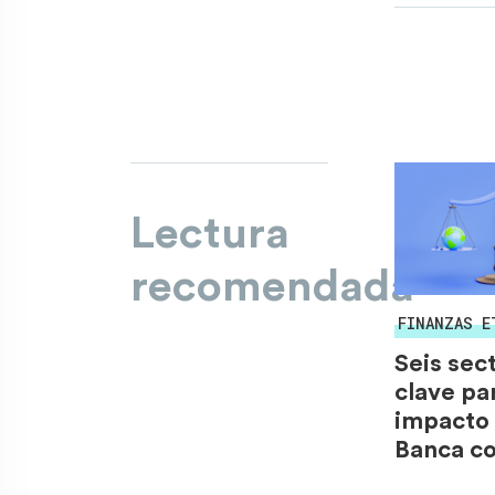
Lectura
recomendada
FINANZAS E
Seis sec
clave par
impacto 
Banca co