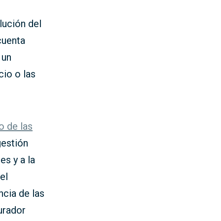
lución del
cuenta
 un
cio o las
o de las
gestión
es y a la
el
ncia de las
urador