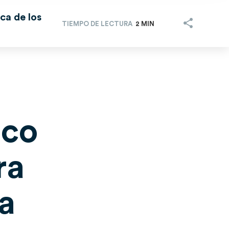
ca de los
TIEMPO DE LECTURA
2 MIN
ico
ra
ca