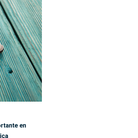
ortante en
lica