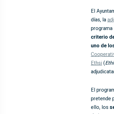
El Ayunta
días, la
ad
programa 
criterio d
uno de lo
Cooperati
Ethsi
(
Eth
adjudicatar
El program
pretende p
ello, los
s