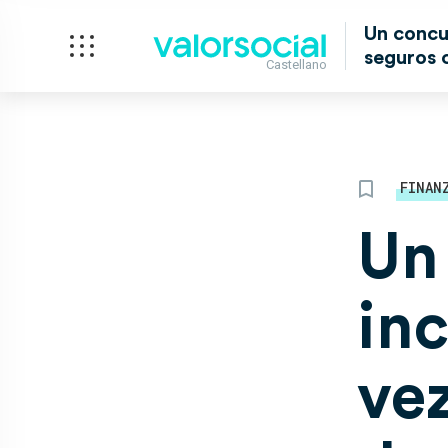
Un concur
seguros 
Castellano
FINAN
Un
in
vez