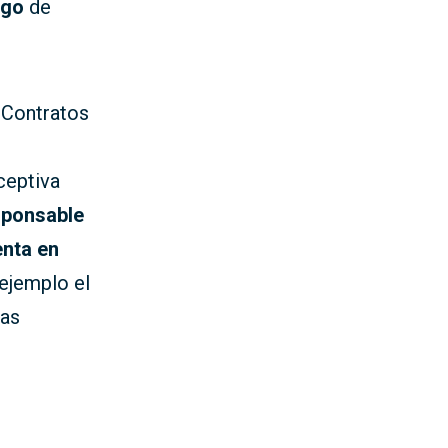
sgo
de
 Contratos
ceptiva
sponsable
enta en
ejemplo el
nas