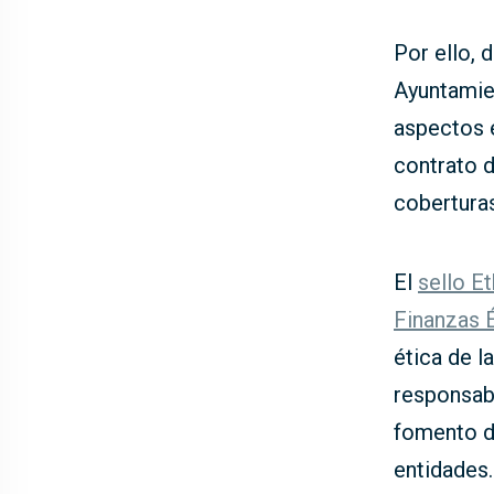
Por ello, 
Ayuntamie
aspectos é
contrato d
coberturas
El
sello Et
Finanzas É
ética de l
responsabi
fomento de
entidades.