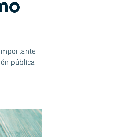
omo
 importante
ión pública