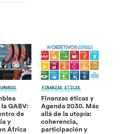
HUMANOS
FINANZAS ETICAS
mblea
Finanzas éticas y
 la GABV:
Agenda 2030. Más
entro de
allá de la utopía:
ia y
coherencia,
en África
participación y