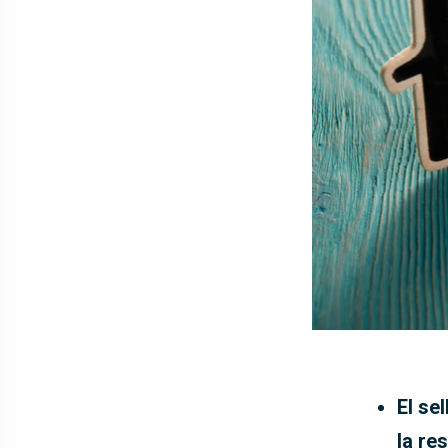
El se
la re