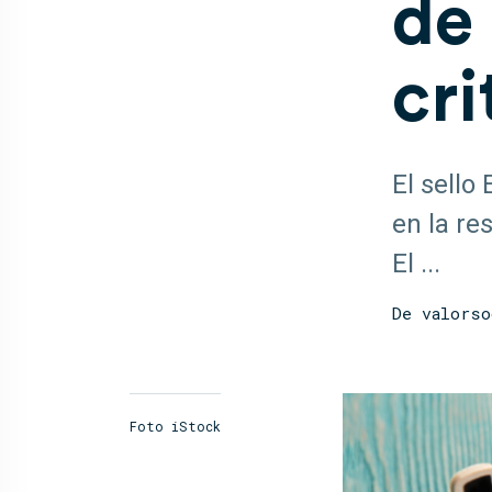
de
cri
El sello
en la re
El ...
De
valorso
Foto iStock