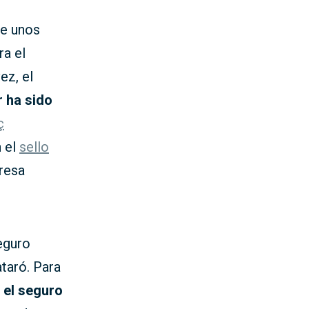
ce unos
ra el
ez, el
r ha sido
ç
n el
sello
presa
eguro
taró. Para
 el seguro